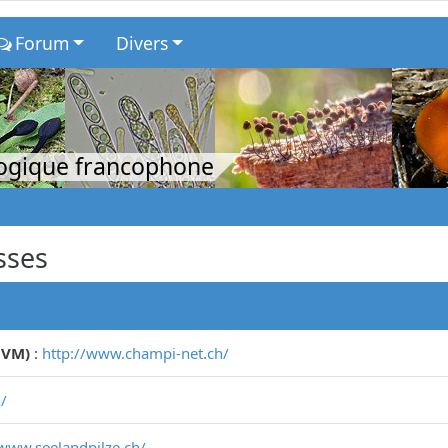
Forum
Divers
logique francophone
sses
CVM)
:
http://www.champi-net.ch/
/
/www.seelandpilze.ch/