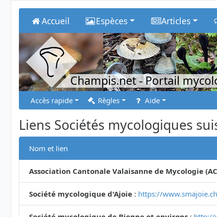
Accueil
Espèces
Articles
Champis.net
- Portail myco
Accès rapide
Règles
Aide
Liens Sociétés mycologiques sui
Nom et lien
Association Cantonale Valaisanne de Mycologie (A
Société mycologique d'Ajoie
:
https://www.smajoie.ch
Société mycologique de Bienne et environs
:
http:/