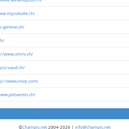
www.mycobulle.ch/
s-geneve.ch/
ch/
://www.smnv.ch/
yco-vaud.ch/
tp://www.vsvp.com/
www.pilzverein.ch/
©
Champis.net
2004-2026 |
info@champis.net