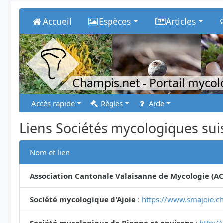
Accueil
Espèces
Articles
Champis.net
- Portail myco
Accès rapide
Règles
Aide
Liens Sociétés mycologiques sui
Nom et lien
Association Cantonale Valaisanne de Mycologie (A
Société mycologique d'Ajoie
:
https://www.smajoie.ch
Société mycologique de Bienne et environs
:
http:/