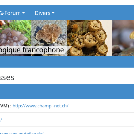
Forum
Divers
logique francophone
sses
CVM)
:
http://www.champi-net.ch/
/
/www.seelandpilze.ch/