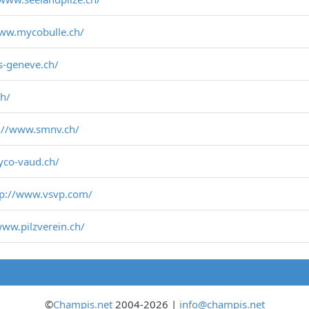
www.mycobulle.ch/
s-geneve.ch/
ch/
://www.smnv.ch/
yco-vaud.ch/
tp://www.vsvp.com/
www.pilzverein.ch/
©
Champis.net
2004-2026 |
info@champis.net