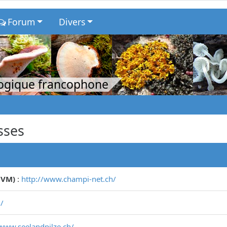
Forum
Divers
logique francophone
sses
CVM)
:
http://www.champi-net.ch/
/
/www.seelandpilze.ch/