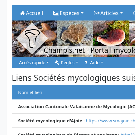
Accueil
Espèces
Articles
Champis.net
- Portail myco
Accès rapide
Règles
Aide
Liens Sociétés mycologiques sui
Nom et lien
Association Cantonale Valaisanne de Mycologie (A
Société mycologique d'Ajoie
:
https://www.smajoie.ch
Société mycologique de Bienne et environs
:
http:/