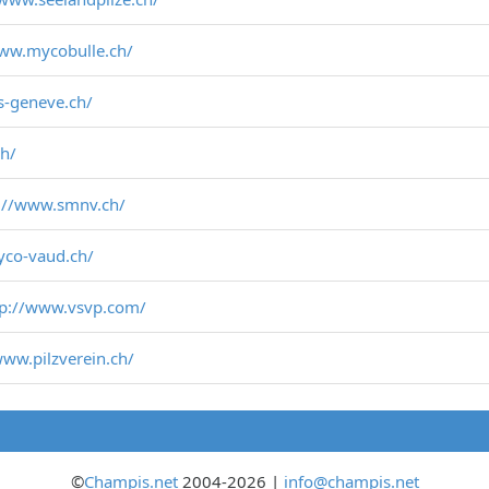
www.mycobulle.ch/
s-geneve.ch/
ch/
://www.smnv.ch/
yco-vaud.ch/
tp://www.vsvp.com/
www.pilzverein.ch/
©
Champis.net
2004-2026 |
info@champis.net