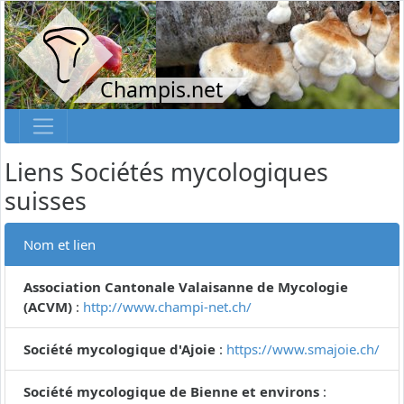
Champis.net
Liens Sociétés mycologiques
suisses
Nom et lien
Association Cantonale Valaisanne de Mycologie
(ACVM)
:
http://www.champi-net.ch/
Société mycologique d'Ajoie
:
https://www.smajoie.ch/
Société mycologique de Bienne et environs
: