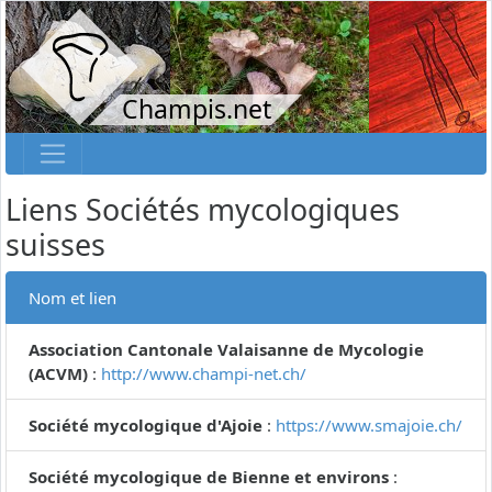
Champis.net
Liens Sociétés mycologiques
suisses
Nom et lien
Association Cantonale Valaisanne de Mycologie
(ACVM)
:
http://www.champi-net.ch/
Société mycologique d'Ajoie
:
https://www.smajoie.ch/
Société mycologique de Bienne et environs
: