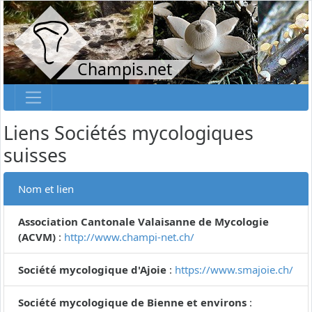
Champis.net
Liens Sociétés mycologiques
suisses
Nom et lien
Association Cantonale Valaisanne de Mycologie
(ACVM)
:
http://www.champi-net.ch/
Société mycologique d'Ajoie
:
https://www.smajoie.ch/
Société mycologique de Bienne et environs
: