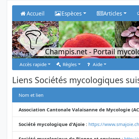
Accueil
Espèces
Articles
Champis.net
- Portail myco
Accès rapide
Règles
Aide
Liens Sociétés mycologiques sui
Nom et lien
Association Cantonale Valaisanne de Mycologie (A
Société mycologique d'Ajoie
:
https://www.smajoie.ch
Société mycologique de Bienne et environs
:
http:/