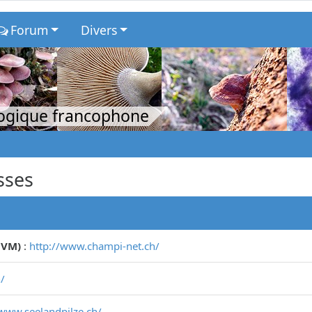
Forum
Divers
logique francophone
sses
CVM)
:
http://www.champi-net.ch/
/
/www.seelandpilze.ch/