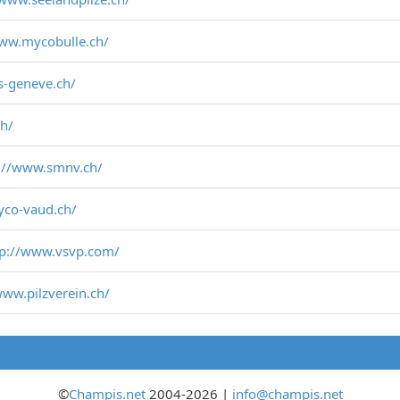
www.mycobulle.ch/
s-geneve.ch/
ch/
://www.smnv.ch/
yco-vaud.ch/
tp://www.vsvp.com/
www.pilzverein.ch/
©
Champis.net
2004-2026 |
info@champis.net