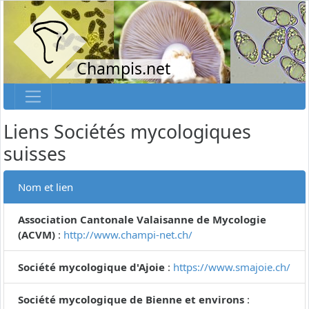
Champis.net
Liens Sociétés mycologiques
suisses
Nom et lien
Association Cantonale Valaisanne de Mycologie
(ACVM)
:
http://www.champi-net.ch/
Société mycologique d'Ajoie
:
https://www.smajoie.ch/
Société mycologique de Bienne et environs
: