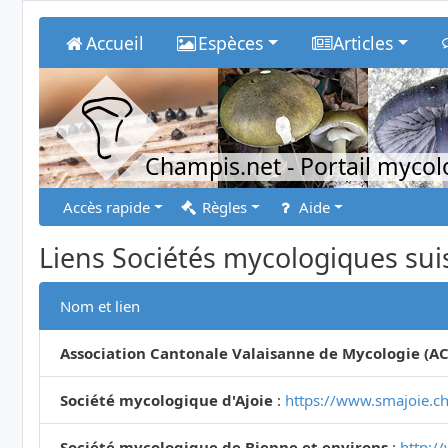
Accueil
Espèces
Articles
Champis.net
- Portail myco
Accès rapide
Règles
Aide
Liens Sociétés mycologiques sui
Nom et lien
Association Cantonale Valaisanne de Mycologie (A
Société mycologique d'Ajoie
:
https://www.smajoie.ch
Société mycologique de Bienne et environs
:
http:/