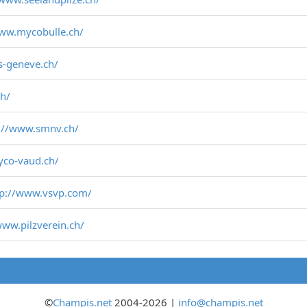
www.mycobulle.ch/
s-geneve.ch/
ch/
://www.smnv.ch/
yco-vaud.ch/
tp://www.vsvp.com/
www.pilzverein.ch/
©
Champis.net
2004-2026 |
info@champis.net