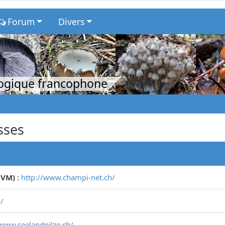
Forum
Divers
logique francophone
sses
CVM)
:
http://www.champi-net.ch/
/
/www.seelandpilze.ch/