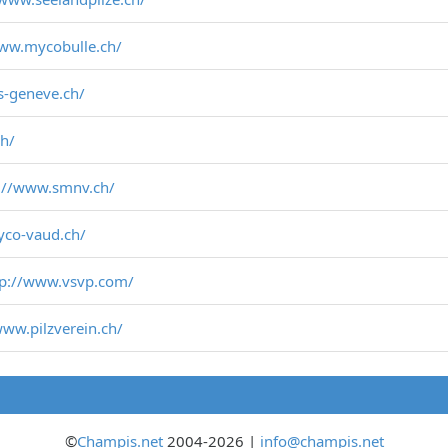
www.mycobulle.ch/
s-geneve.ch/
ch/
://www.smnv.ch/
yco-vaud.ch/
tp://www.vsvp.com/
www.pilzverein.ch/
©
Champis.net
2004-2026 |
info@champis.net