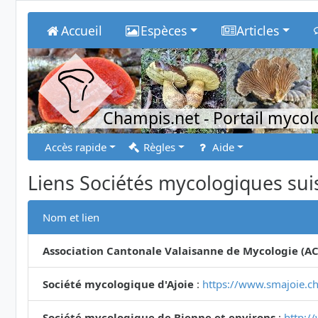
Accueil
Espèces
Articles
Champis.net
- Portail myco
Accès rapide
Règles
Aide
Liens Sociétés mycologiques sui
Nom et lien
Association Cantonale Valaisanne de Mycologie (A
Société mycologique d'Ajoie
:
https://www.smajoie.ch
Société mycologique de Bienne et environs
:
http:/