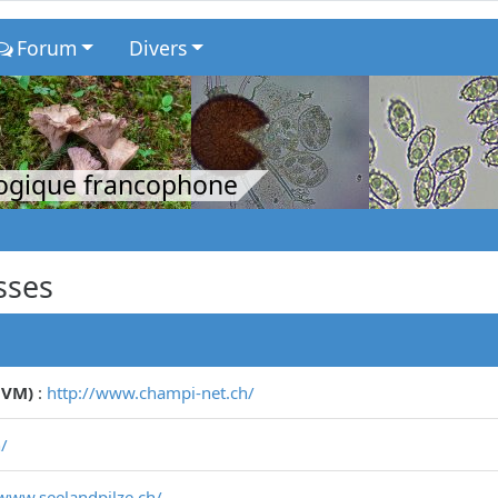
Forum
Divers
logique francophone
sses
CVM)
:
http://www.champi-net.ch/
/
/www.seelandpilze.ch/