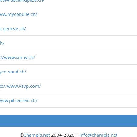
www.mycobulle.ch/
s-geneve.ch/
ch/
://www.smnv.ch/
yco-vaud.ch/
tp://www.vsvp.com/
www.pilzverein.ch/
©
Champis.net
2004-2026 |
info@champis.net