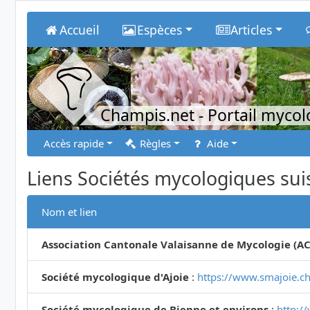
Accueil
Espèces
Articles
Champis.net
- Portail myco
Accès rapide
Règles
Aide
Liens Sociétés mycologiques sui
Nom et lien
Association Cantonale Valaisanne de Mycologie (A
Société mycologique d'Ajoie
:
https://www.smajoie.ch
Société mycologique de Bienne et environs
:
http:/