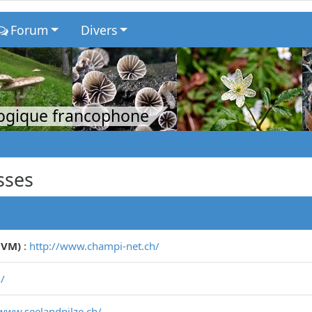
Forum
Divers
logique francophone
sses
CVM)
:
http://www.champi-net.ch/
/
/www.seelandpilze.ch/