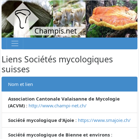
Champis.net
Liens Sociétés mycologiques
suisses
Nom et lien
Association Cantonale Valaisanne de Mycologie
(ACVM)
:
http://www.champi-net.ch/
Société mycologique d'Ajoie
:
https://www.smajoie.ch/
Société mycologique de Bienne et environs
: