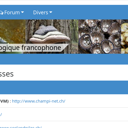
Forum
Divers
logique francophone
sses
CVM)
:
http://www.champi-net.ch/
/
/www.seelandpilze.ch/