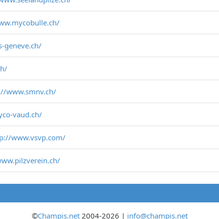
www.mycobulle.ch/
s-geneve.ch/
ch/
://www.smnv.ch/
yco-vaud.ch/
tp://www.vsvp.com/
www.pilzverein.ch/
©
Champis.net
2004-2026 |
info@champis.net