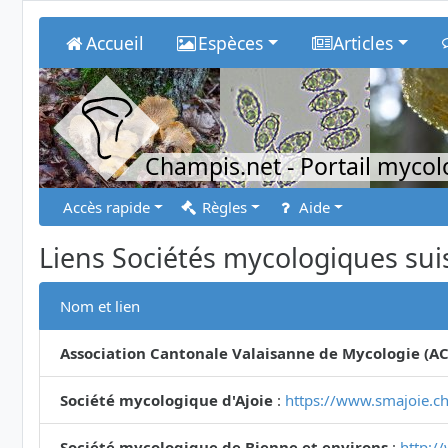
Accueil
Espèces
Articles
Champis.net
- Portail myco
Accès rapide
Règles
Aide
Liens Sociétés mycologiques sui
Nom et lien
Association Cantonale Valaisanne de Mycologie (A
Société mycologique d'Ajoie
:
https://www.smajoie.ch
Société mycologique de Bienne et environs
:
http:/