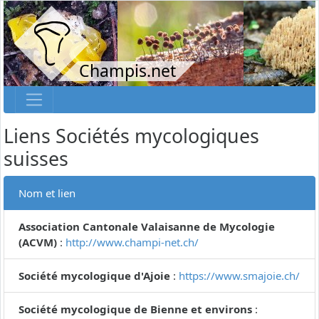
Champis.net
Liens Sociétés mycologiques
suisses
Nom et lien
Association Cantonale Valaisanne de Mycologie
(ACVM)
:
http://www.champi-net.ch/
Société mycologique d'Ajoie
:
https://www.smajoie.ch/
Société mycologique de Bienne et environs
: