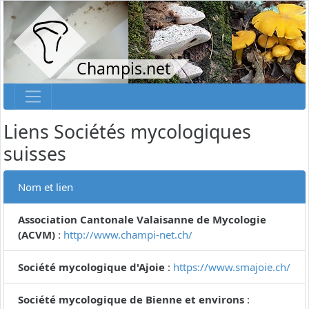
Champis.net
Liens Sociétés mycologiques
suisses
Nom et lien
Association Cantonale Valaisanne de Mycologie
(ACVM)
:
http://www.champi-net.ch/
Société mycologique d'Ajoie
:
https://www.smajoie.ch/
Société mycologique de Bienne et environs
: