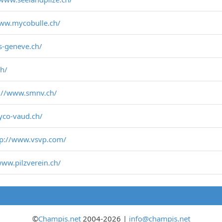
www.mycobulle.ch/
s-geneve.ch/
ch/
://www.smnv.ch/
yco-vaud.ch/
tp://www.vsvp.com/
www.pilzverein.ch/
©
Champis.net
2004-2026 |
info@champis.net