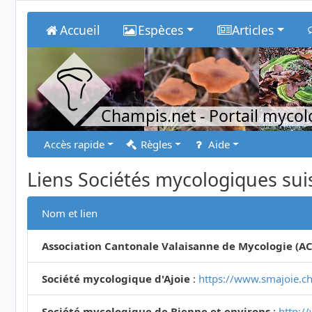
Accueil
Espèces
Articles
Champis.net
- Portail myco
Accès rapide
Règles
Aide
Liens Sociétés mycologiques sui
Nom et lien
Association Cantonale Valaisanne de Mycologie (A
Société mycologique d'Ajoie
:
https://www.smajoie.ch
Société mycologique de Bienne et environs
:
http:/