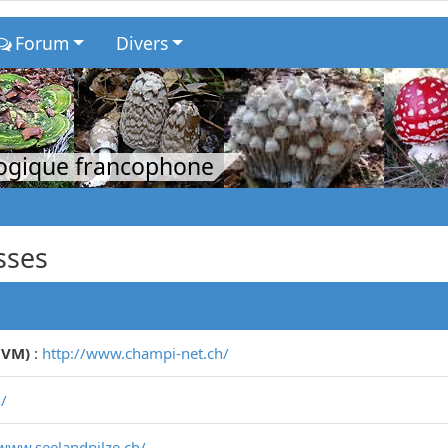
Forum
Divers
logique francophone
sses
CVM)
:
http://www.champi-net.ch/
/
/www.seelandpilze.ch/