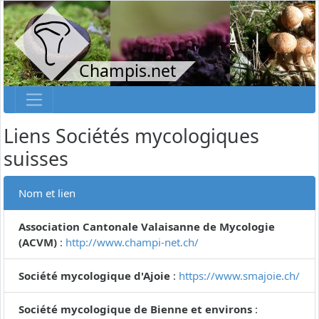
Champis.net
Liens Sociétés mycologiques
suisses
Nom et lien
Association Cantonale Valaisanne de Mycologie
(ACVM)
:
http://www.champi-net.ch/
Société mycologique d'Ajoie
:
https://www.smajoie.ch/
Société mycologique de Bienne et environs
: