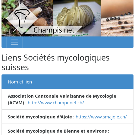
Champis.net
Liens Sociétés mycologiques
suisses
Nom et lien
Association Cantonale Valaisanne de Mycologie
(ACVM)
:
http://www.champi-net.ch/
Société mycologique d'Ajoie
:
https://www.smajoie.ch/
Société mycologique de Bienne et environs
: