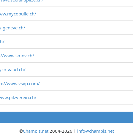
www.mycobulle.ch/
s-geneve.ch/
ch/
://www.smnv.ch/
yco-vaud.ch/
tp://www.vsvp.com/
www.pilzverein.ch/
©
Champis.net
2004-2026 |
info@champis.net