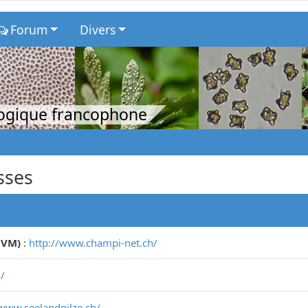
Forum
Divers
logique francophone
sses
CVM)
:
http://www.champi-net.ch/
/
/www.seelandpilze.ch/