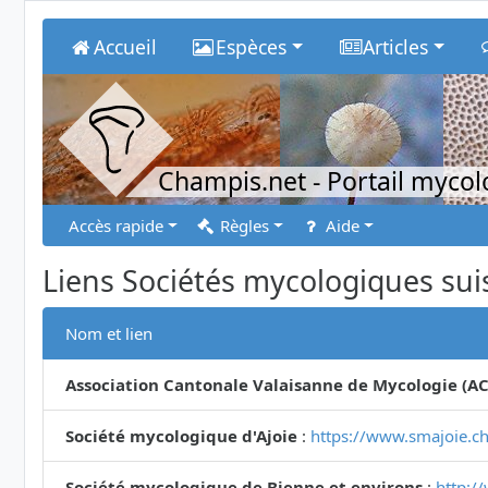
Accueil
Espèces
Articles
Champis.net
- Portail myco
Accès rapide
Règles
Aide
Liens Sociétés mycologiques sui
Nom et lien
Association Cantonale Valaisanne de Mycologie (A
Société mycologique d'Ajoie
:
https://www.smajoie.ch
Société mycologique de Bienne et environs
:
http:/