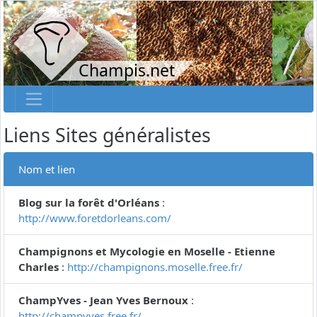
Champis.net
Liens Sites généralistes
Nom et lien
Blog sur la forêt d'Orléans
:
http://www.foretdorleans.com/
Champignons et Mycologie en Moselle - Etienne
Charles
:
http://champignons.moselle.free.fr/
ChampYves - Jean Yves Bernoux
:
http://champyves.free.fr/