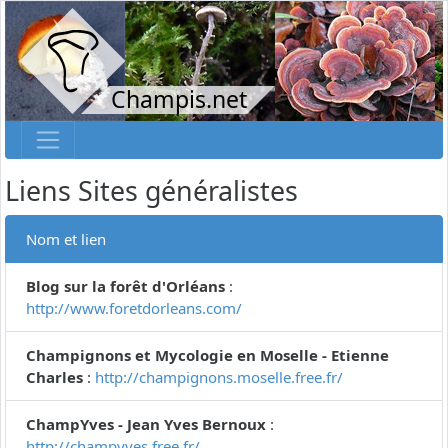
Champis.net
Liens Sites généralistes
Nom et lien
Blog sur la forêt d'Orléans
:
http://www.foretdorleans.com/
Champignons et Mycologie en Moselle - Etienne
Charles
:
http://champignons.moselle.free.fr/
ChampYves - Jean Yves Bernoux
:
http://champyves.free.fr/