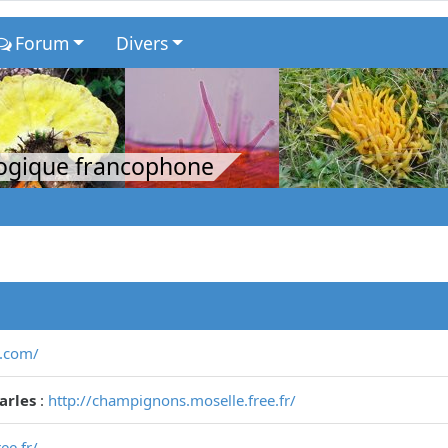
Forum
Divers
logique francophone
s.com/
arles
:
http://champignons.moselle.free.fr/
ee.fr/