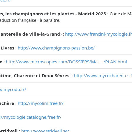
s, les champignons et les plantes - Madrid 2025
: Code de Ma
aduction française : à paraître.
anterelle de Ville-la-Grand)
:
http://www.francini-mycologie.fr
 Livres
:
http://www.champignons-passion.be/
e
:
http://www.microscopies.com/DOSSIERS/Ma ... /PLAN.html
time, Charente et Deux-Sèvres.
:
http://www.mycocharentes.f
w.mycodb.fr/
echère
:
http://mycolim.free.fr/
://mycologie.catalogne.free.fr/
Stridvall
:
http://www.stridvall.se/