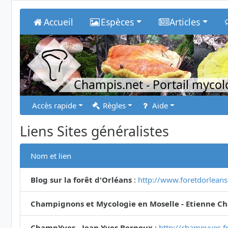
Accueil
Espèces
Articles
Champis.net
- Portail myco
Accès rapide
Règles
Aide
Liens Sites généralistes
Nom et lien
Blog sur la forêt d'Orléans
:
http://www.foretdorlean
Champignons et Mycologie en Moselle - Etienne Ch
ChampYves - Jean Yves Bernoux
:
http://champyves.fr