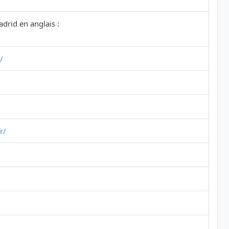
drid en anglais :
/
r/