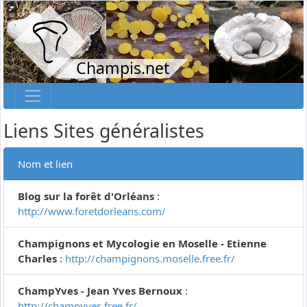
Champis.net
Liens Sites généralistes
Nom et lien
Blog sur la forêt d'Orléans
:
http://www.foretdorleans.com/
Champignons et Mycologie en Moselle - Etienne
Charles
:
http://champignons.moselle.free.fr/
ChampYves - Jean Yves Bernoux
:
http://champyves.free.fr/