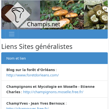
Champis.net
Liens Sites généralistes
Nom et lien
Blog sur la forêt d'Orléans
:
http://www.foretdorleans.com/
Champignons et Mycologie en Moselle - Etienne
Charles
:
http://champignons.moselle.free.fr/
ChampYves - Jean Yves Bernoux
:
http://champyves.free.fr/