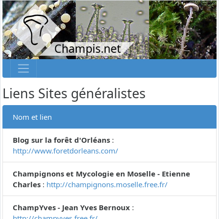
Champis.net
Liens Sites généralistes
Nom et lien
Blog sur la forêt d'Orléans
:
http://www.foretdorleans.com/
Champignons et Mycologie en Moselle - Etienne
Charles
:
http://champignons.moselle.free.fr/
ChampYves - Jean Yves Bernoux
:
http://champyves.free.fr/