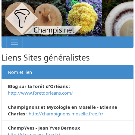
Champis.net
Liens Sites généralistes
Nom et lien
Blog sur la forêt d'Orléans
:
http://www.foretdorleans.com/
Champignons et Mycologie en Moselle - Etienne
Charles
:
http://champignons.moselle.free.fr/
ChampYves - Jean Yves Bernoux
:
http://champyves.free.fr/