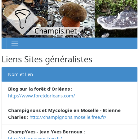
Champis.net
Liens Sites généralistes
Nom et lien
Blog sur la forêt d'Orléans
:
http://www.foretdorleans.com/
Champignons et Mycologie en Moselle - Etienne
Charles
:
http://champignons.moselle.free.fr/
ChampYves - Jean Yves Bernoux
:
http://champyves.free.fr/