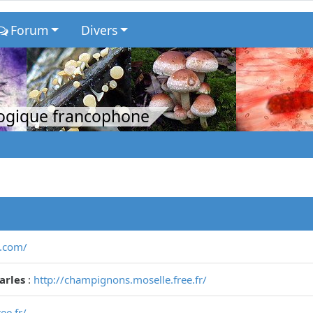
Forum
Divers
logique francophone
s.com/
arles
:
http://champignons.moselle.free.fr/
ee.fr/