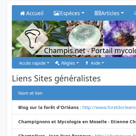
Accueil
Espèces
Articles
Champis.net
- Portail myco
Accès rapide
Règles
Aide
Liens Sites généralistes
Nom et lien
Blog sur la forêt d'Orléans
:
http://www.foretdorlean
Champignons et Mycologie en Moselle - Etienne Ch
ChampYves - Jean Yves Bernoux
:
http://champyves.fr