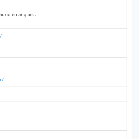
drid en anglais :
/
r/