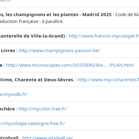
s, les champignons et les plantes - Madrid 2025
: Code de Ma
aduction française : à paraître.
anterelle de Ville-la-Grand)
:
http://www.francini-mycologie.fr
 Livres
:
http://www.champignons-passion.be/
e
:
http://www.microscopies.com/DOSSIERS/Ma ... /PLAN.html
time, Charente et Deux-Sèvres.
:
http://www.mycocharentes.f
w.mycodb.fr/
echère
:
http://mycolim.free.fr/
://mycologie.catalogne.free.fr/
Stridvall
:
http://www.stridvall.se/