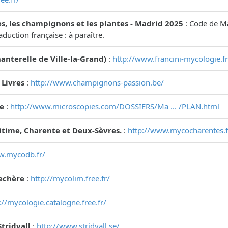
s, les champignons et les plantes - Madrid 2025
: Code de Ma
aduction française : à paraître.
anterelle de Ville-la-Grand)
:
http://www.francini-mycologie.fr
 Livres
:
http://www.champignons-passion.be/
e
:
http://www.microscopies.com/DOSSIERS/Ma ... /PLAN.html
time, Charente et Deux-Sèvres.
:
http://www.mycocharentes.f
w.mycodb.fr/
echère
:
http://mycolim.free.fr/
://mycologie.catalogne.free.fr/
Stridvall
:
http://www.stridvall.se/