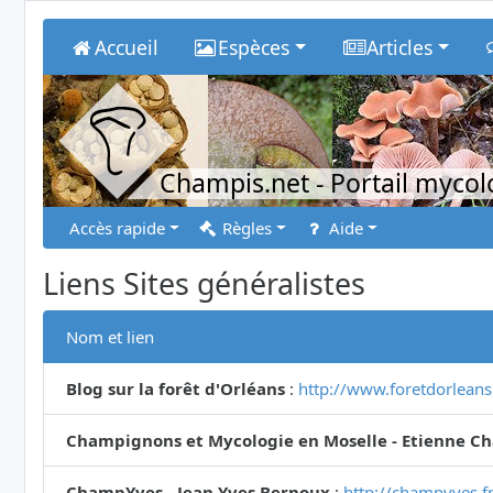
Accueil
Espèces
Articles
Champis.net
- Portail myco
Accès rapide
Règles
Aide
Liens Sites généralistes
Nom et lien
Blog sur la forêt d'Orléans
:
http://www.foretdorlean
Champignons et Mycologie en Moselle - Etienne Ch
ChampYves - Jean Yves Bernoux
:
http://champyves.fr