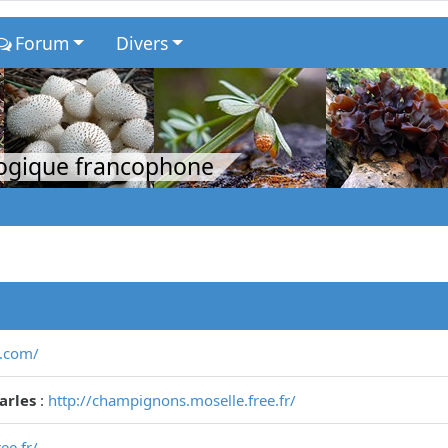
Forum
Divers
logique francophone
s.com/
arles
:
http://champignons.moselle.free.fr/
ee.fr/