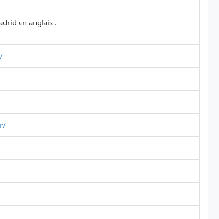
drid en anglais :
/
r/