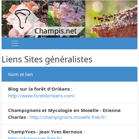
Champis.net
Liens Sites généralistes
Nom et lien
Blog sur la forêt d'Orléans
:
http://www.foretdorleans.com/
Champignons et Mycologie en Moselle - Etienne
Charles
:
http://champignons.moselle.free.fr/
ChampYves - Jean Yves Bernoux
:
http://champyves.free.fr/