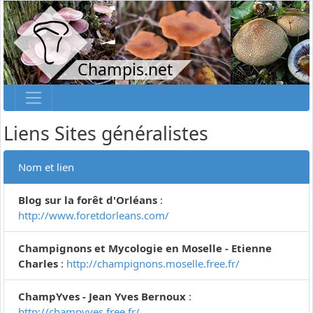
Champis.net
Liens Sites généralistes
Nom et lien
Blog sur la forêt d'Orléans
:
http://www.foretdorleans.com/
Champignons et Mycologie en Moselle - Etienne
Charles
:
http://champignons.moselle.free.fr/
ChampYves - Jean Yves Bernoux
:
http://champyves.free.fr/