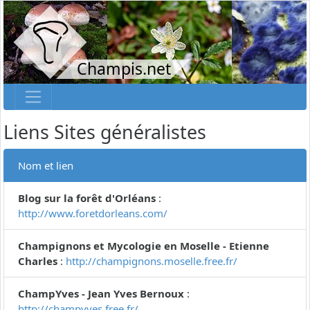
Champis.net
Liens Sites généralistes
Nom et lien
Blog sur la forêt d'Orléans
:
http://www.foretdorleans.com/
Champignons et Mycologie en Moselle - Etienne
Charles
:
http://champignons.moselle.free.fr/
ChampYves - Jean Yves Bernoux
:
http://champyves.free.fr/