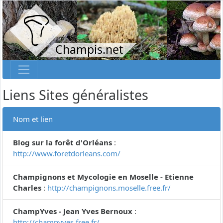
Champis.net
Liens Sites généralistes
Nom et lien
Blog sur la forêt d'Orléans
:
http://www.foretdorleans.com/
Champignons et Mycologie en Moselle - Etienne
Charles
:
http://champignons.moselle.free.fr/
ChampYves - Jean Yves Bernoux
:
http://champyves.free.fr/