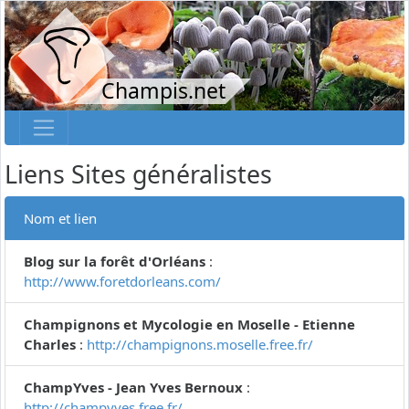
Champis.net
Liens Sites généralistes
Nom et lien
Blog sur la forêt d'Orléans
:
http://www.foretdorleans.com/
Champignons et Mycologie en Moselle - Etienne
Charles
:
http://champignons.moselle.free.fr/
ChampYves - Jean Yves Bernoux
:
http://champyves.free.fr/