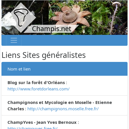
Champis.net
Liens Sites généralistes
Nom et lien
Blog sur la forêt d'Orléans
:
http://www.foretdorleans.com/
Champignons et Mycologie en Moselle - Etienne
Charles
:
http://champignons.moselle.free.fr/
ChampYves - Jean Yves Bernoux
:
http://champyves.free.fr/