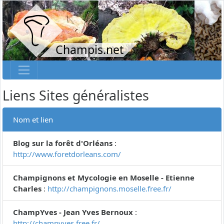
Champis.net
Liens Sites généralistes
Nom et lien
Blog sur la forêt d'Orléans
:
http://www.foretdorleans.com/
Champignons et Mycologie en Moselle - Etienne
Charles
:
http://champignons.moselle.free.fr/
ChampYves - Jean Yves Bernoux
:
http://champyves.free.fr/