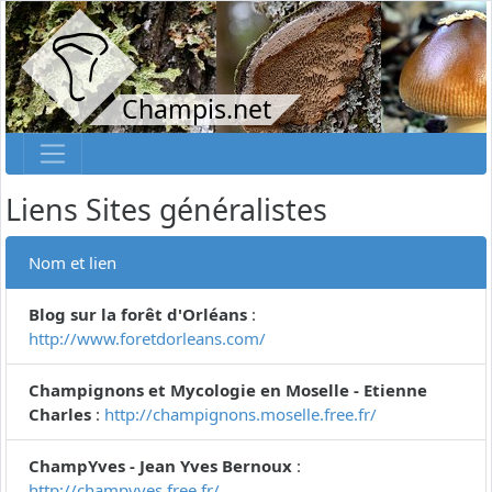
Champis.net
Liens Sites généralistes
Nom et lien
Blog sur la forêt d'Orléans
:
http://www.foretdorleans.com/
Champignons et Mycologie en Moselle - Etienne
Charles
:
http://champignons.moselle.free.fr/
ChampYves - Jean Yves Bernoux
:
http://champyves.free.fr/