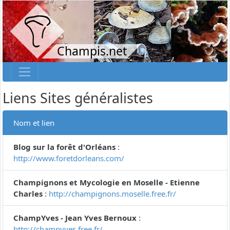
Champis.net
Liens Sites généralistes
Nom et lien
Blog sur la forêt d'Orléans
:
http://www.foretdorleans.com/
Champignons et Mycologie en Moselle - Etienne
Charles
:
http://champignons.moselle.free.fr/
ChampYves - Jean Yves Bernoux
:
http://champyves.free.fr/