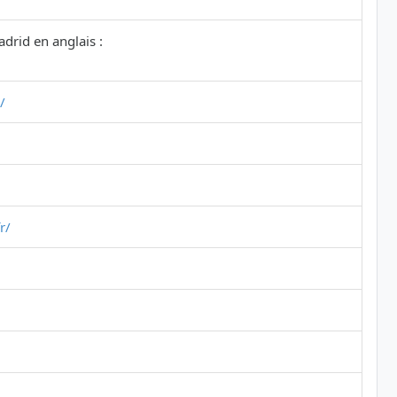
drid en anglais :
/
r/