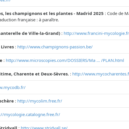
s, les champignons et les plantes - Madrid 2025
: Code de Ma
aduction française : à paraître.
anterelle de Ville-la-Grand)
:
http://www.francini-mycologie.fr
 Livres
:
http://www.champignons-passion.be/
e
:
http://www.microscopies.com/DOSSIERS/Ma ... /PLAN.html
time, Charente et Deux-Sèvres.
:
http://www.mycocharentes.f
w.mycodb.fr/
echère
:
http://mycolim.free.fr/
://mycologie.catalogne.free.fr/
Stridvall
:
http://www.stridvall.se/