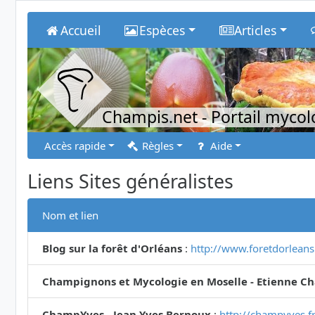
Accueil
Espèces
Articles
Champis.net
- Portail myco
Accès rapide
Règles
Aide
Liens Sites généralistes
Nom et lien
Blog sur la forêt d'Orléans
:
http://www.foretdorlean
Champignons et Mycologie en Moselle - Etienne Ch
ChampYves - Jean Yves Bernoux
:
http://champyves.fr