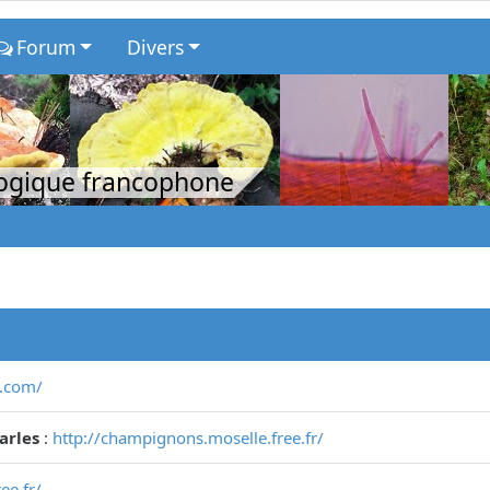
Forum
Divers
logique francophone
s.com/
arles
:
http://champignons.moselle.free.fr/
ee.fr/