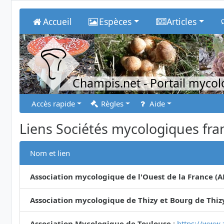
Accueil
Espèces
Articles
Champis.net
- Portail myco
Accès rapide
Règles
Aide
Liens Sociétés mycologiques fra
Nom et lien
Association mycologique de l'Ouest de la France (
Association mycologique de Thizy et Bourg de Thiz
Association Mycologique de Toulouse
:
https://www.