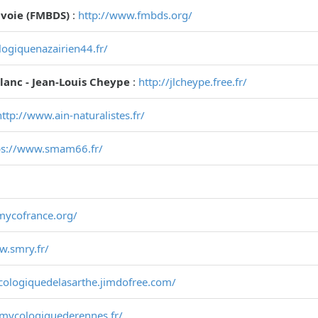
voie (FMBDS)
:
http://www.fmbds.org/
ogiquenazairien44.fr/
Blanc - Jean-Louis Cheype
:
http://jlcheype.free.fr/
http://www.ain-naturalistes.fr/
ps://www.smam66.fr/
mycofrance.org/
w.smry.fr/
cologiquedelasarthe.jimdofree.com/
temycologiquederennes.fr/