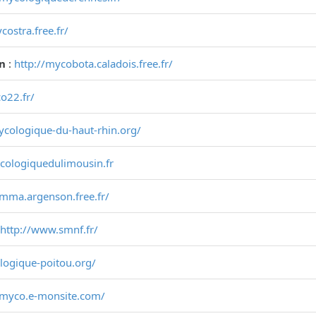
costra.free.fr/
on
:
http://mycobota.caladois.free.fr/
o22.fr/
mycologique-du-haut-rhin.org/
ycologiquedulimousin.fr
smma.argenson.free.fr/
http://www.smnf.fr/
ologique-poitou.org/
-myco.e-monsite.com/