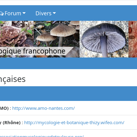
Forum
Divers
logique francophone
nçaises
AMO)
:
http://www.amo-nantes.com/
y (Rhône)
:
http://mycologie-et-botanique-thizy.wifeo.com/
associationmycologiquedetoulouse.org/