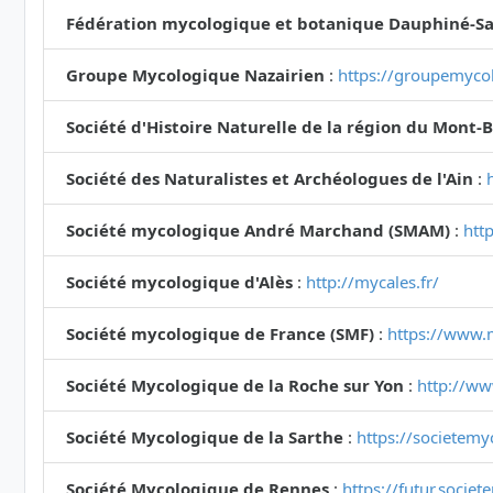
Fédération mycologique et botanique Dauphiné-Sa
Groupe Mycologique Nazairien
:
https://groupemycol
Société d'Histoire Naturelle de la région du Mont-
Société des Naturalistes et Archéologues de l'Ain
:
Société mycologique André Marchand (SMAM)
:
htt
Société mycologique d'Alès
:
http://mycales.fr/
Société mycologique de France (SMF)
:
https://www.
Société Mycologique de la Roche sur Yon
:
http://ww
Société Mycologique de la Sarthe
:
https://societemy
Société Mycologique de Rennes
:
https://futur.socie