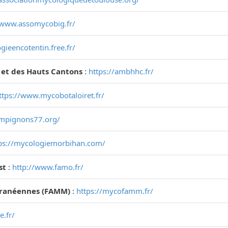
/www.assomycobig.fr/
gieencotentin.free.fr/
 et des Hauts Cantons
:
https://ambhhc.fr/
ttps://www.mycobotaloiret.fr/
ampignons77.org/
ps://mycologiemorbihan.com/
st
:
http://www.famo.fr/
rranéennes (FAMM)
:
https://mycofamm.fr/
e.fr/