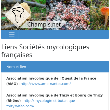
Champis.net
Liens Sociétés mycologiques
françaises
Nom et lien
Association mycologique de l'Ouest de la France
(AMO)
:
http://www.amo-nantes.com/
Association mycologique de Thizy et Bourg de Thizy
(Rhône)
:
http://mycologie-et-botanique-
thizy.wifeo.com/