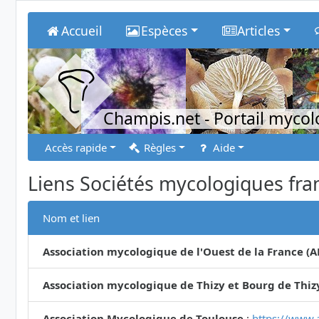
Accueil
Espèces
Articles
Champis.net
- Portail myco
Accès rapide
Règles
Aide
Liens Sociétés mycologiques fra
Nom et lien
Association mycologique de l'Ouest de la France (
Association mycologique de Thizy et Bourg de Thiz
Association Mycologique de Toulouse
:
https://www.