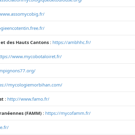
/www.assomycobig.fr/
gieencotentin.free.fr/
 et des Hauts Cantons
:
https://ambhhc.fr/
ttps://www.mycobotaloiret.fr/
ampignons77.org/
ps://mycologiemorbihan.com/
st
:
http://www.famo.fr/
rranéennes (FAMM)
:
https://mycofamm.fr/
e.fr/