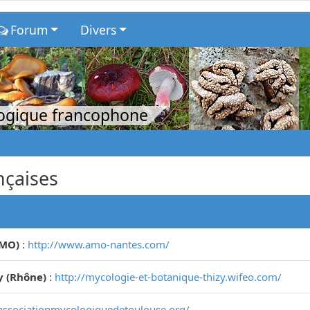
Forum
Divers
logique francophone
nçaises
AMO)
:
http://www.amo-nantes.com/
y (Rhône)
:
http://mycologie-et-botanique-thizy.wifeo.com/
associationmycologiquedetoulouse.org/