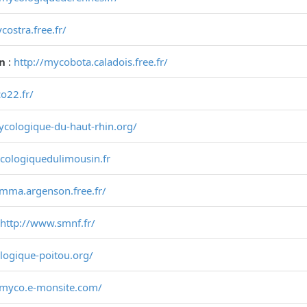
costra.free.fr/
on
:
http://mycobota.caladois.free.fr/
o22.fr/
mycologique-du-haut-rhin.org/
ycologiquedulimousin.fr
smma.argenson.free.fr/
http://www.smnf.fr/
ologique-poitou.org/
-myco.e-monsite.com/