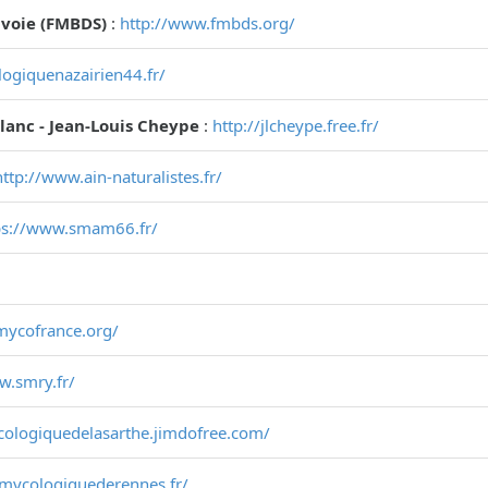
voie (FMBDS)
:
http://www.fmbds.org/
ogiquenazairien44.fr/
Blanc - Jean-Louis Cheype
:
http://jlcheype.free.fr/
http://www.ain-naturalistes.fr/
ps://www.smam66.fr/
mycofrance.org/
w.smry.fr/
cologiquedelasarthe.jimdofree.com/
temycologiquederennes.fr/