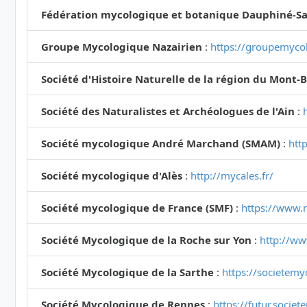
Fédération mycologique et botanique Dauphiné-Sa
Groupe Mycologique Nazairien
:
https://groupemycol
Société d'Histoire Naturelle de la région du Mont-
Société des Naturalistes et Archéologues de l'Ain
:
Société mycologique André Marchand (SMAM)
:
htt
Société mycologique d'Alès
:
http://mycales.fr/
Société mycologique de France (SMF)
:
https://www.
Société Mycologique de la Roche sur Yon
:
http://ww
Société Mycologique de la Sarthe
:
https://societemy
Société Mycologique de Rennes
:
https://futur.socie