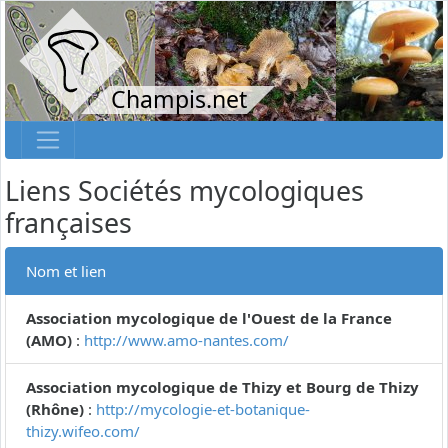
Champis.net
Liens Sociétés mycologiques
françaises
Nom et lien
Association mycologique de l'Ouest de la France
(AMO)
:
http://www.amo-nantes.com/
Association mycologique de Thizy et Bourg de Thizy
(Rhône)
:
http://mycologie-et-botanique-
thizy.wifeo.com/