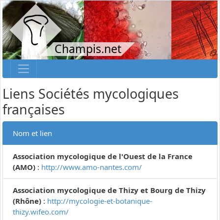
Champis.net
Liens Sociétés mycologiques
françaises
Nom et lien
Association mycologique de l'Ouest de la France
(AMO)
:
http://www.amo-nantes.com/
Association mycologique de Thizy et Bourg de Thizy
(Rhône)
:
http://mycologie-et-botanique-
thizy.wifeo.com/