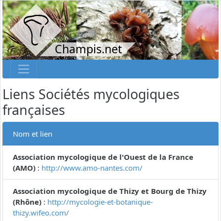
Champis.net
Liens Sociétés mycologiques
françaises
Nom et lien
Association mycologique de l'Ouest de la France
(AMO)
:
http://www.amo-nantes.com/
Association mycologique de Thizy et Bourg de Thizy
(Rhône)
:
http://mycologie-et-botanique-
thizy.wifeo.com/