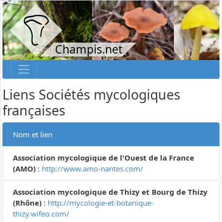
Champis.net
Liens Sociétés mycologiques
françaises
Nom et lien
Association mycologique de l'Ouest de la France
(AMO)
:
http://www.amo-nantes.com/
Association mycologique de Thizy et Bourg de Thizy
(Rhône)
:
http://mycologie-et-botanique-
thizy.wifeo.com/