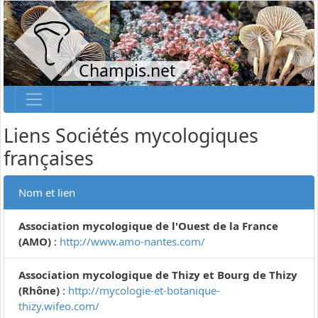
Champis.net
Liens Sociétés mycologiques
françaises
Nom et lien
Association mycologique de l'Ouest de la France
(AMO)
:
http://www.amo-nantes.com/
Association mycologique de Thizy et Bourg de Thizy
(Rhône)
:
http://mycologie-et-botanique-
thizy.wifeo.com/