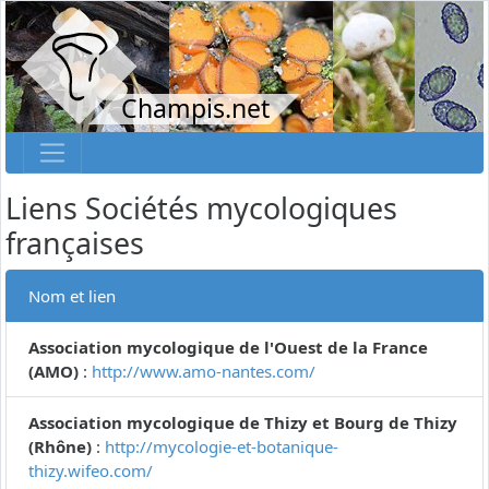
Champis.net
Liens Sociétés mycologiques
françaises
Nom et lien
Association mycologique de l'Ouest de la France
(AMO)
:
http://www.amo-nantes.com/
Association mycologique de Thizy et Bourg de Thizy
(Rhône)
:
http://mycologie-et-botanique-
thizy.wifeo.com/