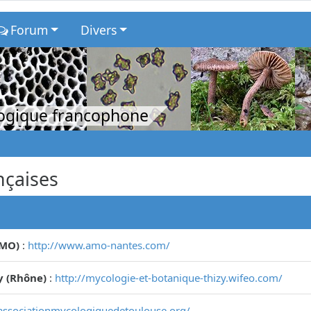
Forum
Divers
logique francophone
nçaises
AMO)
:
http://www.amo-nantes.com/
y (Rhône)
:
http://mycologie-et-botanique-thizy.wifeo.com/
associationmycologiquedetoulouse.org/