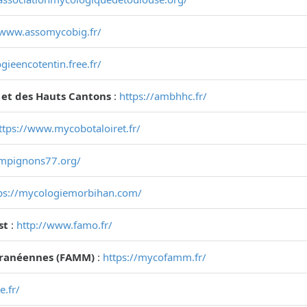
/www.assomycobig.fr/
gieencotentin.free.fr/
 et des Hauts Cantons
:
https://ambhhc.fr/
ttps://www.mycobotaloiret.fr/
ampignons77.org/
ps://mycologiemorbihan.com/
st
:
http://www.famo.fr/
rranéennes (FAMM)
:
https://mycofamm.fr/
e.fr/