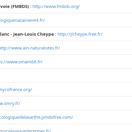
voie (FMBDS)
:
http://www.fmbds.org/
ogiquenazairien44.fr/
Blanc - Jean-Louis Cheype
:
http://jlcheype.free.fr/
http://www.ain-naturalistes.fr/
ps://www.smam66.fr/
mycofrance.org/
w.smry.fr/
cologiquedelasarthe.jimdofree.com/
temycologiquederennes.fr/