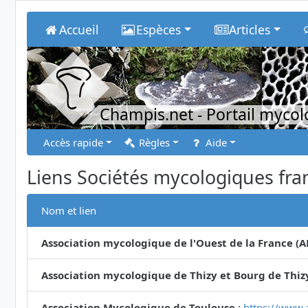
Accueil
Espèces
Articles
Champis.net
- Portail myco
Accès rapide
Règles
Aide
Liens Sociétés mycologiques fra
Nom et lien
Association mycologique de l'Ouest de la France (
Association mycologique de Thizy et Bourg de Thiz
Association Mycologique de Toulouse
:
https://www.