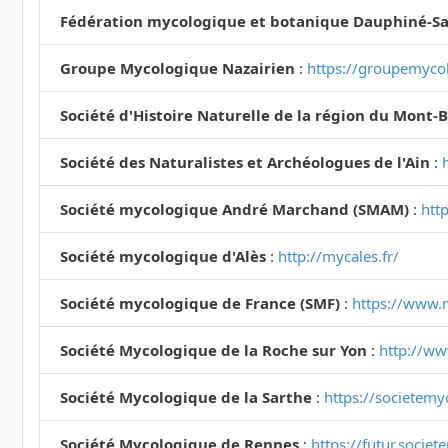
Fédération mycologique et botanique Dauphiné-Sa
Groupe Mycologique Nazairien
:
https://groupemycol
Société d'Histoire Naturelle de la région du Mont-
Société des Naturalistes et Archéologues de l'Ain
:
Société mycologique André Marchand (SMAM)
:
htt
Société mycologique d'Alès
:
http://mycales.fr/
Société mycologique de France (SMF)
:
https://www.
Société Mycologique de la Roche sur Yon
:
http://ww
Société Mycologique de la Sarthe
:
https://societemy
Société Mycologique de Rennes
:
https://futur.socie