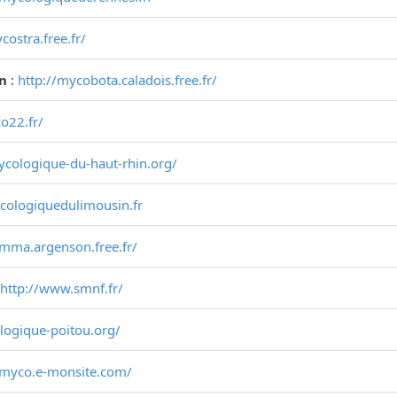
costra.free.fr/
on
:
http://mycobota.caladois.free.fr/
o22.fr/
mycologique-du-haut-rhin.org/
ycologiquedulimousin.fr
smma.argenson.free.fr/
http://www.smnf.fr/
ologique-poitou.org/
-myco.e-monsite.com/