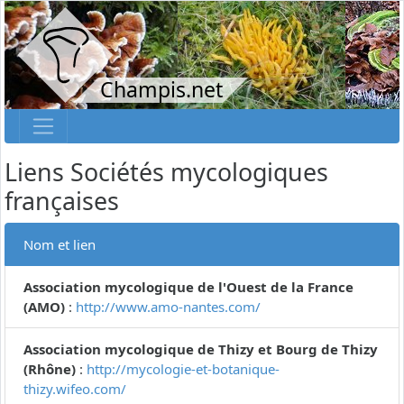
Champis.net
Liens Sociétés mycologiques
françaises
Nom et lien
Association mycologique de l'Ouest de la France
(AMO)
:
http://www.amo-nantes.com/
Association mycologique de Thizy et Bourg de Thizy
(Rhône)
:
http://mycologie-et-botanique-
thizy.wifeo.com/